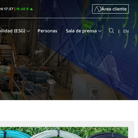
Área cliente
ilidad (ESG)
Personas
Sala de prensa
|
EN
r