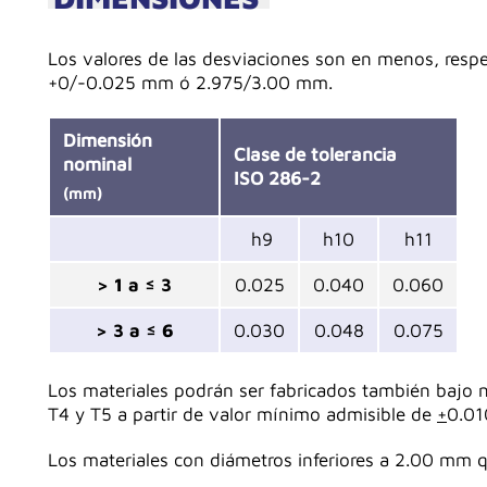
Los valores de las desviaciones son en menos, resp
+0/-0.025 mm ó 2.975/3.00 mm.
Dimensión
Clase de tolerancia
nominal
ISO 286-2
(mm)
h9
h10
h11
> 1 a ≤ 3
0.025
0.040
0.060
> 3 a ≤ 6
0.030
0.048
0.075
Los materiales podrán ser fabricados también bajo n
T4 y T5 a partir de valor mínimo admisible de
+
0.01
Los materiales con diámetros inferiores a 2.00 mm q