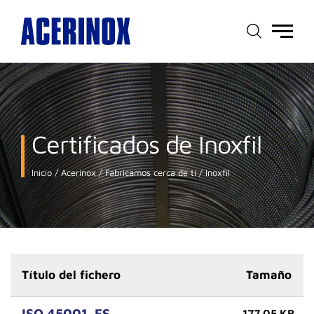
Menú
principal
Certificados de Inoxfil
Inicio
Acerinox
Fabricamos cerca de ti
Inoxfil
Título del fichero
Tamaño
ISO 45001_ES
177.05 KB