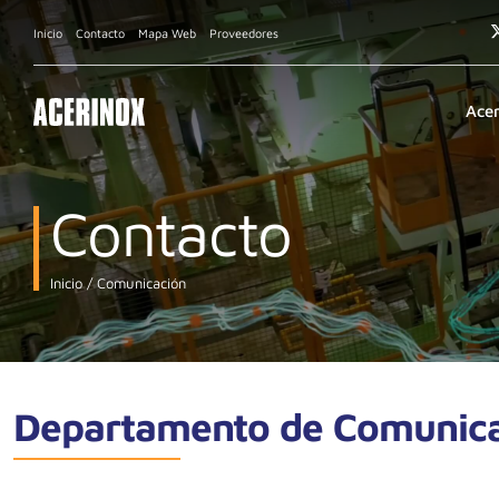
Inicio
Contacto
Mapa Web
Proveedores
Ace
Contacto
Inicio
Comunicación
Departamento de Comunic