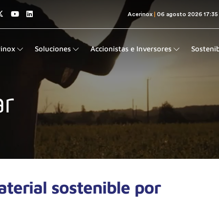
rinox
Soluciones
Accionistas e Inversores
Sostenib
ar
aterial sostenible por