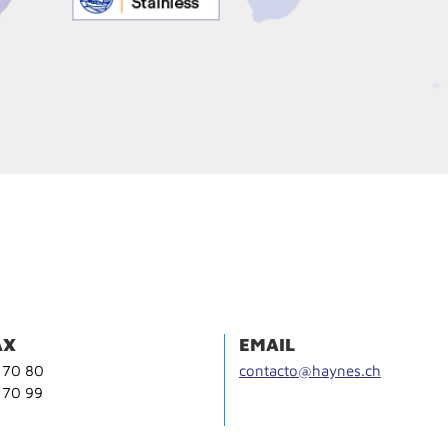
AX
EMAIL
 70 80
contacto@haynes.ch
 70 99