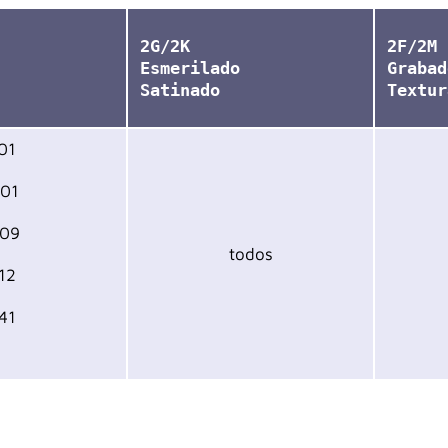
2G/2K
2F/2M
Esmerilado
Grabad
Satinado
Textur
01
401
509
todos
12
41