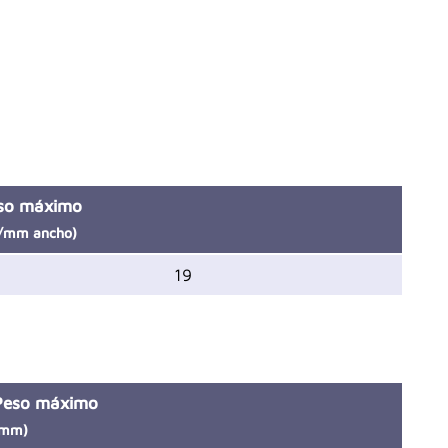
so máximo
/mm ancho)
19
Peso máximo
(mm)