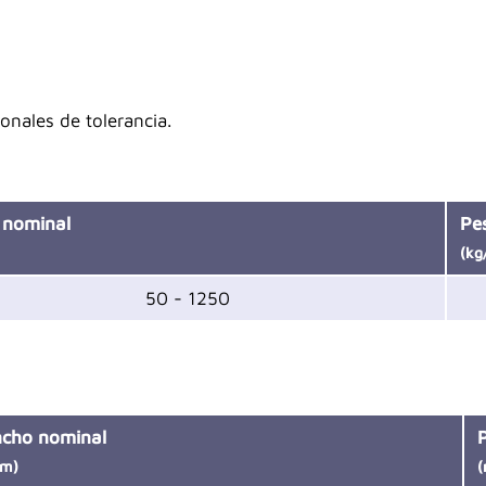
onales de tolerancia.
 nominal
Pe
(kg
50 - 1250
cho nominal
m)