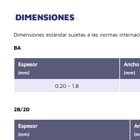
DIMENSIONES
Dimensiones estándar sujetas a las normas internaci
BA
Espesor
Ancho
(mm)
(mm)
0.20 - 1.8
2B/2D
Espesor
An
(mm)
(m