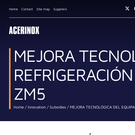
Home
Contact
Site map
Suppliers
MEJORA TECNOL
REFRIGERACIÓN
ZM5
Home
Innovation
Subsidies
MEJORA TECNOLÓGICA DEL EQUIPAM